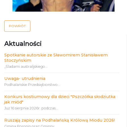
POWRÓT
Aktualności
Spotkanie autorskie ze Sławomirem Stanisławem
Stoczyńskim
„Śladami australijskiego...
Uwaga- utrudnienia
Podhalańskie Przedsiębiorstwo...
Konkurs kostiumowy dla dzieci "Pszczółka słodziutka
jak miód"
Już 16 sierpnia 2026r. podczas...
Ruszają zapisy na Podhalańską Królową Miodu 2026!
Gmina Poronin oraz Gminny...