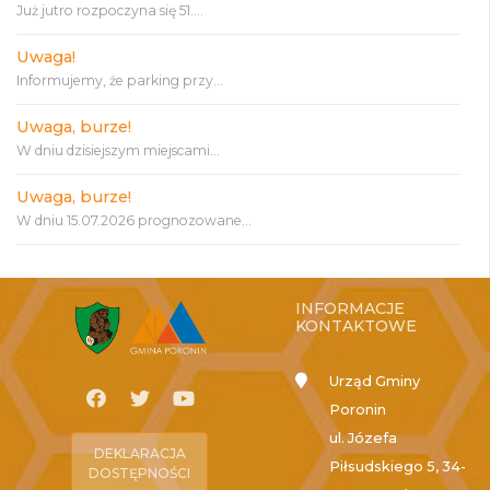
Już jutro rozpoczyna się 51....
Uwaga!
Informujemy, że parking przy...
Uwaga, burze!
W dniu dzisiejszym miejscami...
Uwaga, burze!
W dniu 15.07.2026 prognozowane...
INFORMACJE
KONTAKTOWE
Urząd Gminy
Poronin
ul. Józefa
DEKLARACJA
Piłsudskiego 5, 34-
DOSTĘPNOŚCI