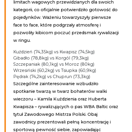
limitach wagowych przewidzianych dla swoich
kategorii, co oficjalnie potwierdziło gotowość do
pojedynków. Ważeniu towarzyszyły pierwsze
face to face, które podgrzały atmosferę i
pozwoliły kibicom poczuć przedsmak rywalizacji
w ringu.
Kuździeń (74,35kg) vs Kwapisz (74,5kg)
Gibadło (78,8kg) vs Korgól (79,3kg)
Szczepaniak (80,1kg) vs Moroz (80kg)
Wrzesiński (60,2kg) vs Tsiupka (60,9kg)
Pędrak (74,2kg) vs Chuprun (73,3kg)
Szczególne zainteresowanie wzbudziło
spotkanie twarzą w twarz bohaterów walki
wieczoru – Kamila Kuździenia oraz Huberta
Kwapisza – rywalizujących o pas WBA Baltic oraz
tytuł Zawodowego Mistrza Polski. Obaj
zawodnicy prezentowali pełną koncentrację i
sportową pewność siebie, zapowiadając