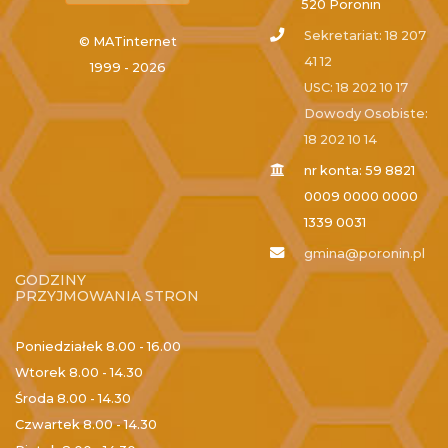
520 Poronin
Sekretariat: 18 207
© MATinternet
41 12
1999 - 2026
USC: 18 202 10 17
Dowody Osobiste:
18 202 10 14
nr konta: 59 8821
0009 0000 0000
1339 0031
gmina@poronin.pl
GODZINY
PRZYJMOWANIA STRON
Poniedziałek
8.00 - 16.00
Wtorek
8.00 - 14.30
Środa
8.00 - 14.30
Czwartek
8.00 - 14.30