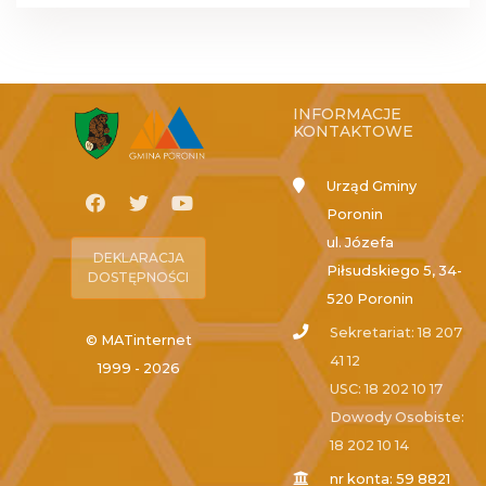
INFORMACJE
KONTAKTOWE
Urząd Gminy
Poronin
ul. Józefa
DEKLARACJA
Piłsudskiego 5, 34-
DOSTĘPNOŚCI
520 Poronin
Sekretariat: 18 207
© MATinternet
41 12
1999 - 2026
USC: 18 202 10 17
Dowody Osobiste:
18 202 10 14
nr konta: 59 8821