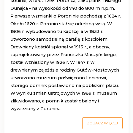
kotlinie, wzdłuż rzek: Porońca, Zakopianki i Białego
Dunajca - na wysokości od 740 do 800 m n.p.m.
Pierwsze wzmianki o Poroninie pochodzą z 1624 r.
Około 1620 r. Poronin stał się odrębną wsią. W
1806 r. wybudowano tu kaplicę, a w 1833 r.
utworzono samodzielną parafię z kościołem.
Drewniany kościół spłonął w 1915 r., a obecny,
zaprojektowany przez Franciszka Mączyńskiego,
został wzniesiony w 1926 r. W 1947 r. w
drewnianym zajeździe rodziny Gutów-Mostowych
utworzono muzeum poświęcono Leninowi,
którego pomnik postawiono na pobliskim placu.
W wyniku zmian ustrojowych w 1989 r. muzeum
zlikwidowano, a pomnik został obalony i
wywieziony z Poronina.
ZOBACZ WIĘCEJ