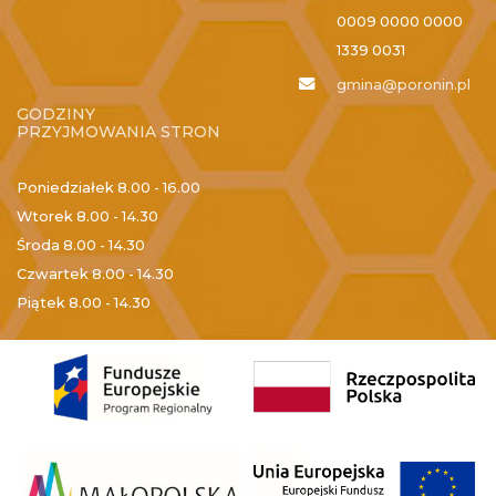
0009 0000 0000
1339 0031
gmina@poronin.pl
GODZINY
PRZYJMOWANIA STRON
Poniedziałek
8.00 - 16.00
Wtorek
8.00 - 14.30
Środa
8.00 - 14.30
Czwartek
8.00 - 14.30
Piątek
8.00 - 14.30