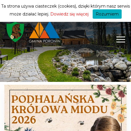
turysty
ZMIEŃ STREFĘ
| TURYSTA
Ta strona używa ciasteczek (cookies), dzięki którym nasz serwis
może działać lepiej.
Dowiedz się więcej
Rozumiem