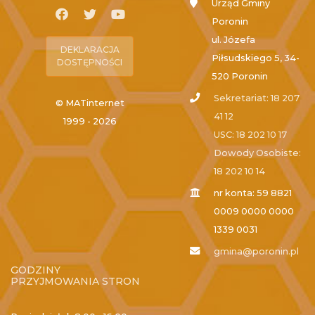
Urząd Gminy
Poronin
ul. Józefa
DEKLARACJA
Piłsudskiego 5, 34-
DOSTĘPNOŚCI
520 Poronin
Sekretariat: 18 207
© MATinternet
41 12
1999 - 2026
USC: 18 202 10 17
Dowody Osobiste:
18 202 10 14
nr konta: 59 8821
0009 0000 0000
1339 0031
gmina@poronin.pl
GODZINY
PRZYJMOWANIA STRON