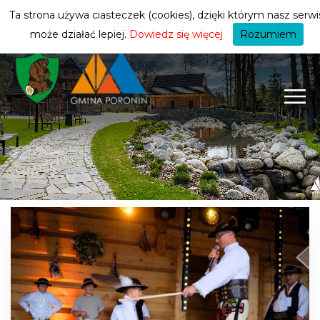
turysty
ZMIEŃ STREFĘ
| TURYSTA
Ta strona używa ciasteczek (cookies), dzięki którym nasz serwi
może działać lepiej.
Dowiedz się więcej
Rozumiem