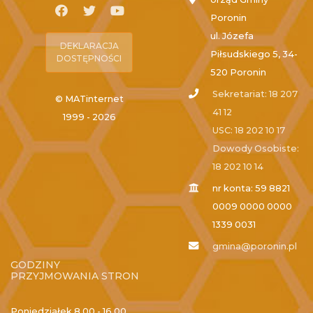
Poronin
ul. Józefa
DEKLARACJA
Piłsudskiego 5, 34-
DOSTĘPNOŚCI
520 Poronin
Sekretariat: 18 207
© MATinternet
41 12
1999 - 2026
USC: 18 202 10 17
Dowody Osobiste:
18 202 10 14
nr konta: 59 8821
0009 0000 0000
1339 0031
gmina@poronin.pl
GODZINY
PRZYJMOWANIA STRON
Poniedziałek
8.00 - 16.00