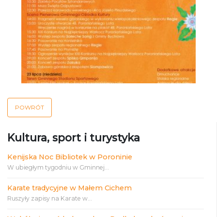
POWRÓT
Kultura, sport i turystyka
Kenijska Noc Bibliotek w Poroninie
W ubiegłym tygodniu w Gminnej...
Karate tradycyjne w Małem Cichem
Ruszyły zapisy na Karate w...