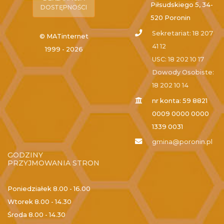
Piłsudskiego 5, 34-
DOSTĘPNOŚCI
520 Poronin
Sekretariat: 18 207
© MATinternet
41 12
1999 - 2026
USC: 18 202 10 17
Dowody Osobiste:
18 202 10 14
nr konta: 59 8821
0009 0000 0000
1339 0031
gmina@poronin.pl
GODZINY
PRZYJMOWANIA STRON
Poniedziałek
8.00 - 16.00
Wtorek
8.00 - 14.30
Środa
8.00 - 14.30