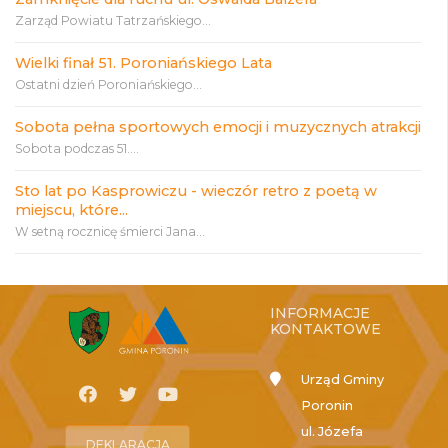
Zarząd Powiatu Tatrzańskiego...
Wielki finał 51. Poroniańskiego Lata
Ostatni dzień Poroniańskiego...
Sobota pełna sportowych emocji i muzycznych atrakcji
Sobota podczas 51....
Sto lat po Kasprowiczu - wieczór retro z poetą w
miejscu, które...
W setną rocznicę śmierci Jana...
INFORMACJE
KONTAKTOWE
Urząd Gminy
Poronin
ul. Józefa
DEKLARACJA