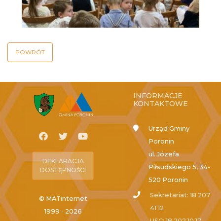
POWRÓT
INFORMACJE
KONTAKTOWE
Urząd Gminy
Poronin
ul. Józefa
DEKLARACJA
Piłsudskiego 5, 34-
DOSTĘPNOŚCI
520 Poronin
Sekretariat: 18 207
© MATinternet
41 12
1999 - 2026
USC: 18 202 10 17