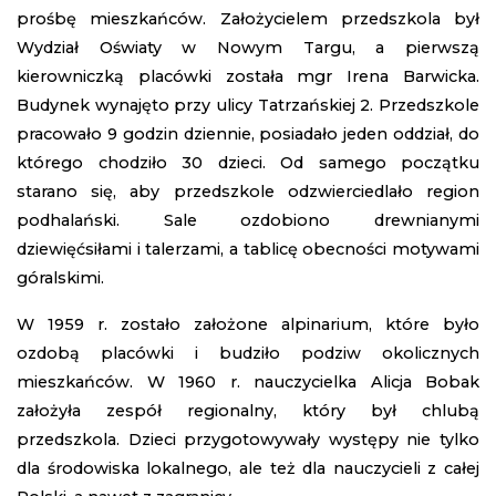
prośbę mieszkańców. Założycielem przedszkola był
Wydział Oświaty w Nowym Targu, a pierwszą
kierowniczką placówki została mgr Irena Barwicka.
Budynek wynajęto przy ulicy Tatrzańskiej 2. Przedszkole
pracowało 9 godzin dziennie, posiadało jeden oddział, do
którego chodziło 30 dzieci. Od samego początku
starano się, aby przedszkole odzwierciedlało region
podhalański. Sale ozdobiono drewnianymi
dziewięćsiłami i talerzami, a tablicę obecności motywami
góralskimi.
W 1959 r. zostało założone alpinarium, które było
ozdobą placówki i budziło podziw okolicznych
mieszkańców. W 1960 r. nauczycielka Alicja Bobak
założyła zespół regionalny, który był chlubą
przedszkola. Dzieci przygotowywały występy nie tylko
dla środowiska lokalnego, ale też dla nauczycieli z całej