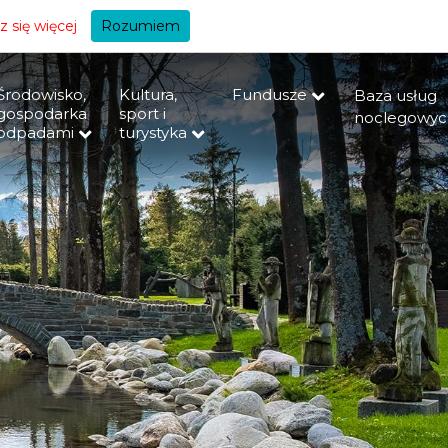
+A
 się więcej
Rozumiem
Środowisko,
Kultura,
Fundusze
Baza usług
gospodarka
sport i
noclegowyc
odpadami
turystyka