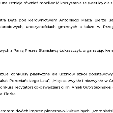
. Istnieje również możliwość korzystania ze świetlicy dla sz
tra Dęta pod kierownictwem Antoniego Malca. Bierze udzi
h Narodowych, uroczystościach gminnych a także w Przeg
wych z Panią Prezes Stanisławą Łukaszczyk, organizując ki
zuje konkursy plastyczne dla uczniów szkół podstawowych 
 plakat Poroniańskiego Lata”, „Miejsca zwykłe i niezwykłe w
kurs recytatorsko-gawędziarski im. Anieli Gut-Stapińskie
a-Florka.
orem dwóch imprez plenerowo-kulturalnych: „Poroniańskie 