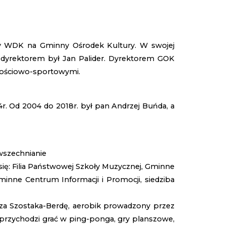
y WDK na Gminny Ośrodek Kultury. W swojej
j dyrektorem był Jan Palider. Dyrektorem GOK
nościowo-sportowymi.
. Od 2004 do 2018r. był pan Andrzej Buńda, a
wszechnianie
ię: Filia Państwowej Szkoły Muzycznej, Gminne
minne Centrum Informacji i Promocji, siedziba
usza Szostaka-Berdę, aerobik prowadzony przez
 przychodzi grać w ping-ponga, gry planszowe,