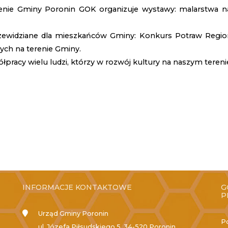
ie Gminy Poronin GOK organizuje wystawy: malarstwa na s
zewidziane dla mieszkańców Gminy: Konkurs Potraw Regio
ych na terenie Gminy.
łpracy wielu ludzi, którzy w rozwój kultury na naszym terenie
INFORMACJE KONTAKTOWE
G
P
Urząd Gminy Poronin
P
ul. Józefa Piłsudskiego 5, 34-520 Poronin