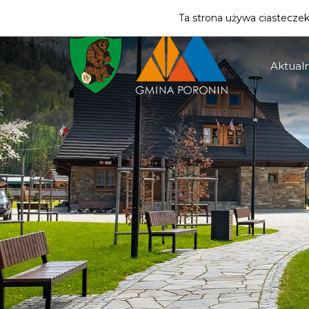
ZMIEŃ STREFĘ
| MIESZKANIEC
Ta strona używa ciasteczek 
Aktualn