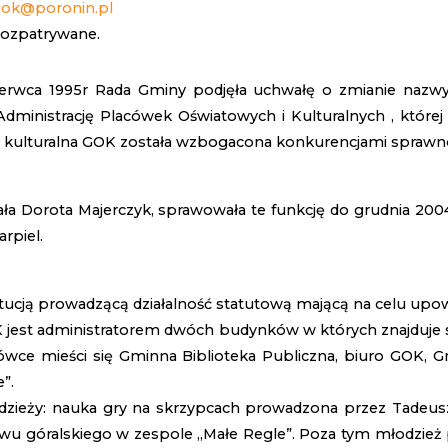
gok@poronin.pl
 rozpatrywane.
zerwca 1995r Rada Gminy podjęła uchwałę o zmianie nazw
Administrację Placówek Oświatowych i Kulturalnych , które
ta kulturalna GOK została wzbogacona konkurencjami spraw
Dorota Majerczyk, sprawowała te funkcję do grudnia 2004r
rpiel.
ytucją prowadzącą działalność statutową mającą na celu upo
OK jest administratorem dwóch budynków w których znajduje s
kówce mieści się Gminna Biblioteka Publiczna, biuro GOK, G
”.
młodzieży: nauka gry na skrzypcach prowadzona przez Tade
piewu góralskiego w zespole „Małe Regle”. Poza tym młodzież