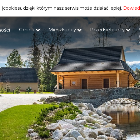
(cookies), dzięki którym nasz serwis może działać lepiej.
Dowiedz
Gmina
Mieszkańcy
Przedsiębiorcy
ości