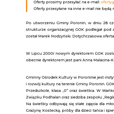
Oferty prosimy przesyłać na e-mail:
oferty
Oferty przesyłane na inne e-mail nie będą
Po utworzeniu Gminy Poronin, w dniu 28 c
strukturze organizacyjnej GOK podlegał pod 
został Marek Nodzyński. Dotychczasowa ofer
W Lipcu 2000r nowym dyrektorem GOK została 
obecnie dyrektorem jest pani Anna Malacina-Ka
Gminny Ośrodek Kultury w Poroninie jest inst
i rozwój kultury na terenie Gminy Poronin. G
Przedszkole, klasa „0” oraz świetlica. W Wań
Związku Podhalan oraz siedziba zespołu „Regle
Na świetlicy odbywają się stałe zajęcia dla 
Grażynę Kostecką, próby dla dzieci tańca i ś