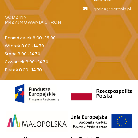
gmina@poronin.pl
GODZINY
PRZYJMOWANIA STRON
Poniedziałek
8.00 - 16.00
Wtorek
8.00 - 14.30
Środa
8.00 - 14.30
Czwartek
8.00 - 14.30
Piątek
8.00 - 14.30