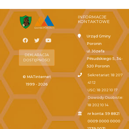
INFORMACJE
KONTAKTOWE
Urząd Gminy
Poronin
ul. Józefa
DEKLARACJA
Piłsudskiego 5, 34-
DOSTĘPNOŚCI
520 Poronin
Sekretariat: 18 207
© MATinternet
41 12
1999 - 2026
USC: 18 202 10 17
Dowody Osobiste:
18 202 10 14
nr konta: 59 8821
0009 0000 0000
1339 0031