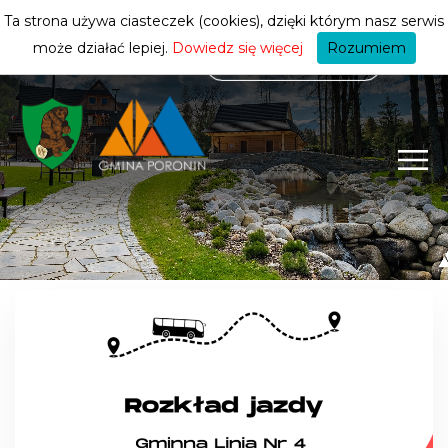
mieszkańca
ZMIEŃ STREFĘ
| MIESZKANIEC
Ta strona używa ciasteczek (cookies), dzięki którym nasz serwis
może działać lepiej.
Dowiedz się więcej
Rozumiem