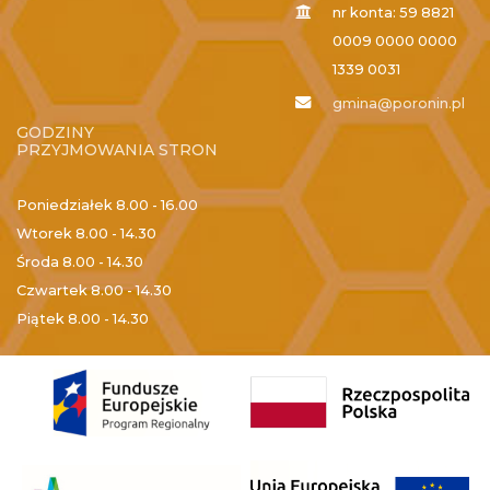
nr konta: 59 8821
0009 0000 0000
1339 0031
gmina@poronin.pl
GODZINY
PRZYJMOWANIA STRON
Poniedziałek
8.00 - 16.00
Wtorek
8.00 - 14.30
Środa
8.00 - 14.30
Czwartek
8.00 - 14.30
Piątek
8.00 - 14.30