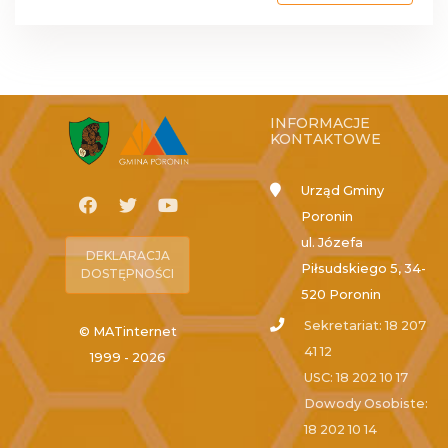
INFORMACJE
KONTAKTOWE
Urząd Gminy
Poronin
ul. Józefa
DEKLARACJA
Piłsudskiego 5, 34-
DOSTĘPNOŚCI
520 Poronin
Sekretariat: 18 207
© MATinternet
41 12
1999 - 2026
USC: 18 202 10 17
Dowody Osobiste:
18 202 10 14