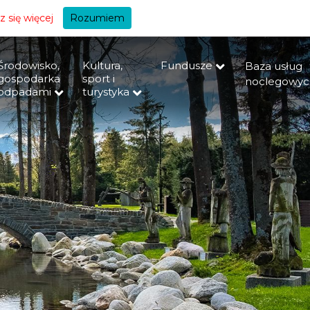
+A
 się więcej
Rozumiem
Środowisko,
Kultura,
Fundusze
Baza usług
gospodarka
sport i
noclegowyc
odpadami
turystyka