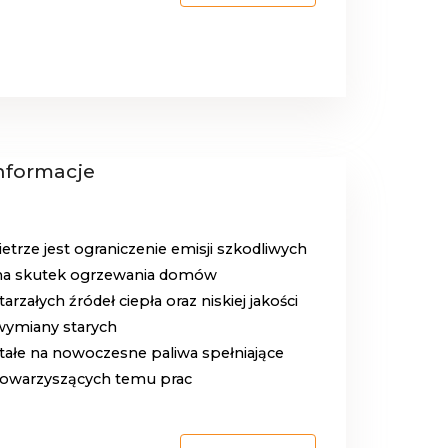
informacje
ze jest ograniczenie emisji szkodliwych
ą na skutek ogrzewania domów
załych źródeł ciepła oraz niskiej jakości
wymiany starych
stałe na nowoczesne paliwa spełniające
 towarzyszących temu prac