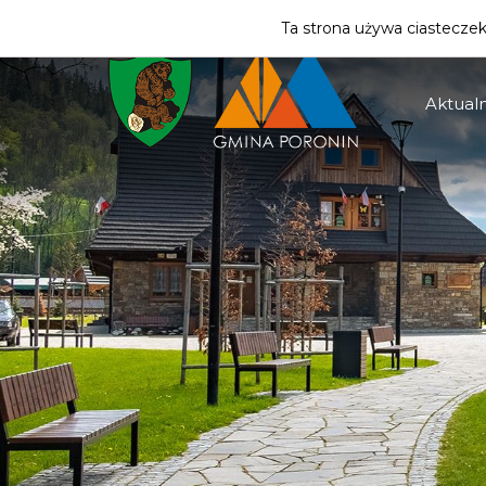
ZMIEŃ STREFĘ
| MIESZKANIEC
Ta strona używa ciasteczek 
Aktualn