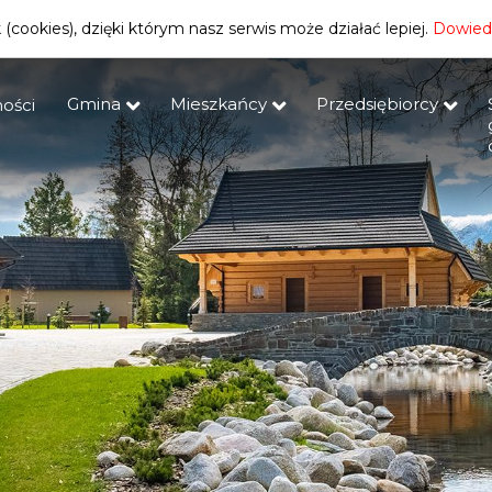
(cookies), dzięki którym nasz serwis może działać lepiej.
Dowiedz
Gmina
Mieszkańcy
Przedsiębiorcy
ości