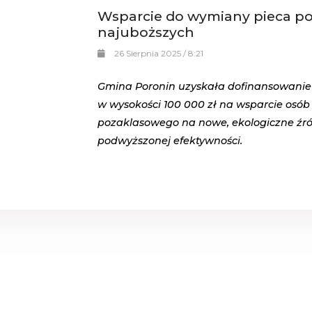
Wsparcie do wymiany pieca p
najuboższych
26 Sierpnia 2025 / 8:21
Gmina Poronin uzyskała dofinansowani
w wysokości 100 000 zł na wsparcie osó
pozaklasowego na nowe, ekologiczne źród
podwyższonej efektywności.