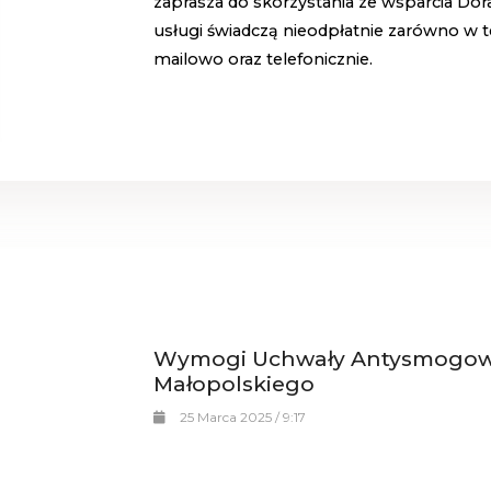
zaprasza do skorzystania ze wsparcia Do
usługi świadczą nieodpłatnie zarówno w ter
mailowo oraz telefonicznie.
Wymogi Uchwały Antysmogow
Małopolskiego
25 Marca 2025 / 9:17