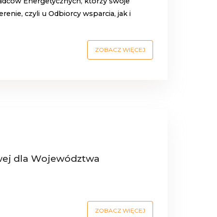
radców Energetycznych, którzy swoje
enie, czyli u Odbiorcy wsparcia, jak i
ZOBACZ WIĘCEJ
ej dla Województwa
ZOBACZ WIĘCEJ