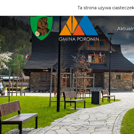
ZMIEŃ STREFĘ
| MIESZKANIEC
Ta strona używa ciasteczek 
Aktualn