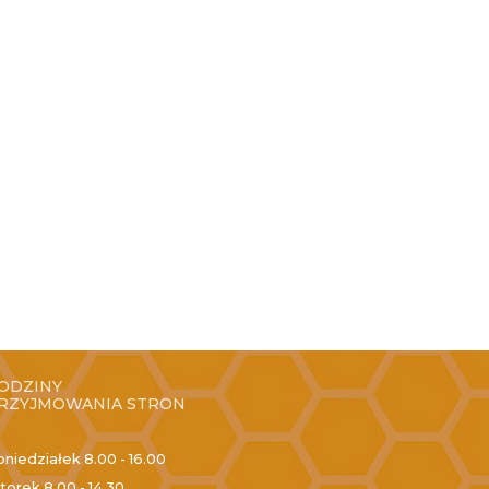
ODZINY
RZYJMOWANIA STRON
oniedziałek
8.00 - 16.00
torek
8.00 - 14.30