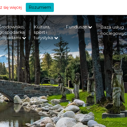
+A
 się więcej
Rozumiem
Środowisko,
Kultura,
Fundusze
Baza usług
gospodarka
sport i
noclegowyc
odpadami
turystyka