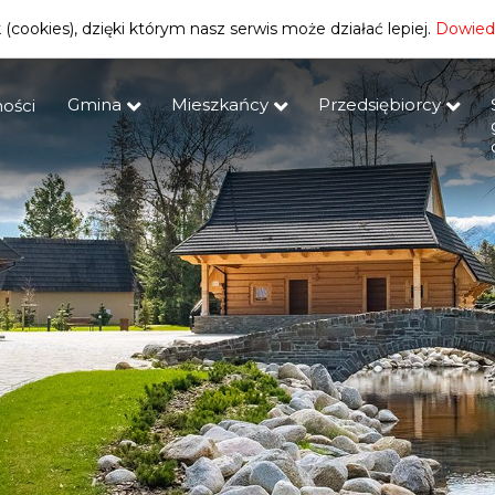
(cookies), dzięki którym nasz serwis może działać lepiej.
Dowiedz
Gmina
Mieszkańcy
Przedsiębiorcy
ości