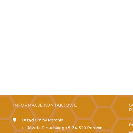
INFORMACJE KONTAKTOWE
G
P
Urząd Gminy Poronin
P
ul. Józefa Piłsudskiego 5, 34-520 Poronin
W