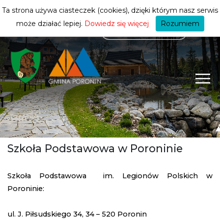
mieszkańca
ZMIEŃ STREFĘ
| MIESZKANIEC
Ta strona używa ciasteczek (cookies), dzięki którym nasz serwis
może działać lepiej.
Dowiedz się więcej
Rozumiem
Szkoła Podstawowa w Poroninie
Szkoła Podstawowa im. Legionów Polskich w
Poroninie:
ul. J. Piłsudskiego 34, 34 – 520 Poronin