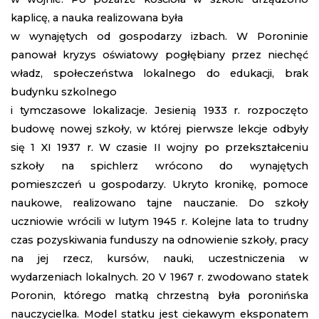
kaplicę, a nauka realizowana była
w wynajętych od gospodarzy izbach. W Poroninie
panował kryzys oświatowy pogłębiany przez niechęć
władz, społeczeństwa lokalnego do edukacji, brak
budynku szkolnego
i tymczasowe lokalizacje. Jesienią 1933 r. rozpoczęto
budowę nowej szkoły, w której pierwsze lekcje odbyły
się 1 XI 1937 r. W czasie II wojny po przekształceniu
szkoły na spichlerz wrócono do wynajętych
pomieszczeń u gospodarzy. Ukryto kronikę, pomoce
naukowe, realizowano tajne nauczanie. Do szkoły
uczniowie wrócili w lutym 1945 r. Kolejne lata to trudny
czas pozyskiwania funduszy na odnowienie szkoły, pracy
na jej rzecz, kursów, nauki, uczestniczenia w
wydarzeniach lokalnych. 20 V 1967 r. zwodowano statek
Poronin, którego matką chrzestną była poronińska
nauczycielka. Model statku jest ciekawym eksponatem