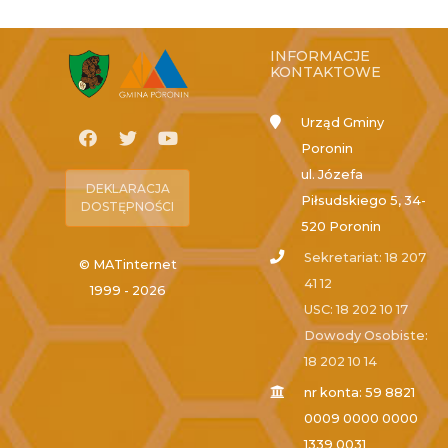
INFORMACJE
KONTAKTOWE
Urząd Gminy
Poronin
ul. Józefa
DEKLARACJA
Piłsudskiego 5, 34-
DOSTĘPNOŚCI
520 Poronin
Sekretariat: 18 207
© MATinternet
41 12
1999 - 2026
USC: 18 202 10 17
Dowody Osobiste:
18 202 10 14
nr konta: 59 8821
0009 0000 0000
1339 0031