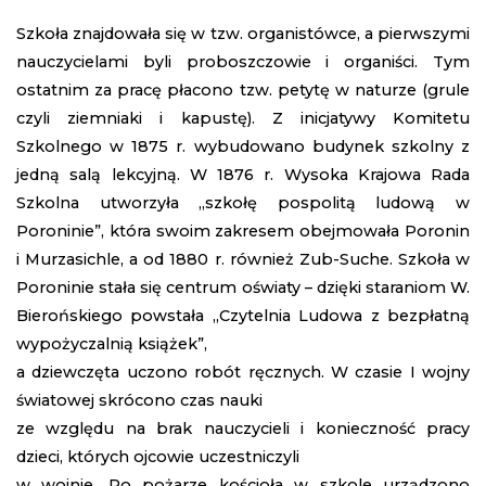
Szkoła znajdowała się w tzw. organistówce, a pierwszymi
nauczycielami byli proboszczowie i organiści. Tym
ostatnim za pracę płacono tzw. petytę w naturze (grule
czyli ziemniaki i kapustę). Z inicjatywy Komitetu
Szkolnego w 1875 r. wybudowano budynek szkolny z
jedną salą lekcyjną. W 1876 r. Wysoka Krajowa Rada
Szkolna utworzyła „szkołę pospolitą ludową w
Poroninie”, która swoim zakresem obejmowała Poronin
i Murzasichle, a od 1880 r. również Zub-Suche. Szkoła w
Poroninie stała się centrum oświaty – dzięki staraniom W.
Bierońskiego powstała „Czytelnia Ludowa z bezpłatną
wypożyczalnią książek”,
a dziewczęta uczono robót ręcznych. W czasie I wojny
światowej skrócono czas nauki
ze względu na brak nauczycieli i konieczność pracy
dzieci, których ojcowie uczestniczyli
w wojnie. Po pożarze kościoła w szkole urządzono