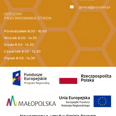
gmina@poronin.pl
GODZINY
PRZYJMOWANIA STRON
Poniedziałek
8.00 - 16.00
Wtorek
8.00 - 14.30
Środa
8.00 - 14.30
Czwartek
8.00 - 14.30
Piątek
8.00 - 14.30