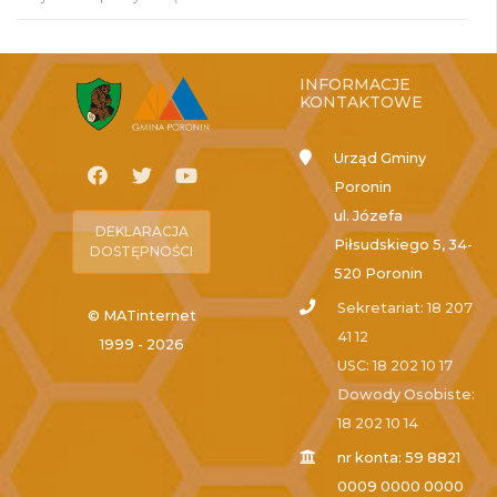
INFORMACJE
KONTAKTOWE
Urząd Gminy
Poronin
ul. Józefa
DEKLARACJA
Piłsudskiego 5, 34-
DOSTĘPNOŚCI
520 Poronin
Sekretariat: 18 207
© MATinternet
41 12
1999 - 2026
USC: 18 202 10 17
Dowody Osobiste:
18 202 10 14
nr konta: 59 8821
0009 0000 0000