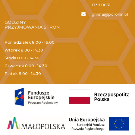
1339 0031
gmina@poronin.pl
GODZINY
PRZYJMOWANIA STRON
Poniedziałek
8.00 - 16.00
Wtorek
8.00 - 14.30
Środa
8.00 - 14.30
Czwartek
8.00 - 14.30
Piątek
8.00 - 14.30