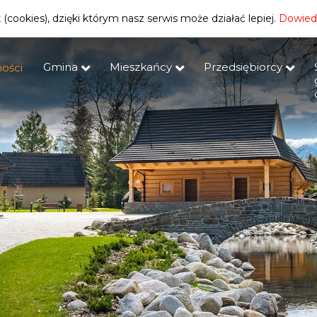
(cookies), dzięki którym nasz serwis może działać lepiej.
Dowiedz
Gmina
Mieszkańcy
Przedsiębiorcy
ości