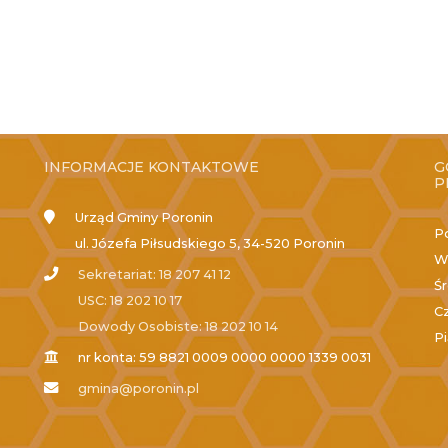
INFORMACJE KONTAKTOWE
G
P
Urząd Gminy Poronin
P
ul. Józefa Piłsudskiego 5, 34-520 Poronin
W
Sekretariat: 18 207 41 12
Ś
USC: 18 202 10 17
C
Dowody Osobiste: 18 202 10 14
P
nr konta: 59 8821 0009 0000 0000 1339 0031
gmina@poronin.pl