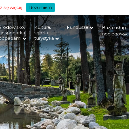
+A
 się więcej
Rozumiem
Środowisko,
Kultura,
Fundusze
Baza usług
gospodarka
sport i
noclegowyc
odpadami
turystyka