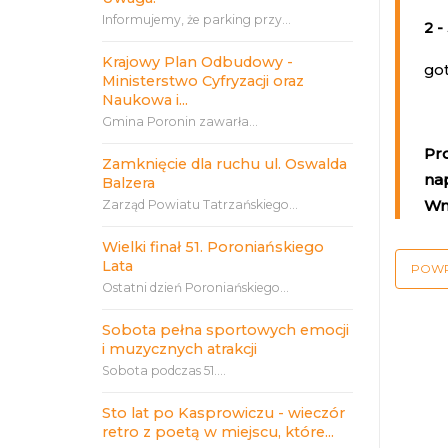
Informujemy, że parking przy...
2 -
Krajowy Plan Odbudowy -
go
Ministerstwo Cyfryzacji oraz
Naukowa i...
Gmina Poronin zawarła...
Pr
Zamknięcie dla ruchu ul. Oswalda
na
Balzera
Wn
Zarząd Powiatu Tatrzańskiego...
Wielki finał 51. Poroniańskiego
Lata
POW
Ostatni dzień Poroniańskiego...
Sobota pełna sportowych emocji
i muzycznych atrakcji
Sobota podczas 51....
Sto lat po Kasprowiczu - wieczór
retro z poetą w miejscu, które...