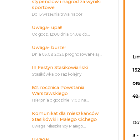
stypendiów i nagród za wyniki
sportowe
Do 15 września trwa nabór...
Uwaga- upał!
Od godz. 12:00 dnia 04.08 do...
Uwaga- burze!
Dnia 03.08.2026 prognozowane są...
Lim
III Festyn Stasikowiański
132
Stasikówka po raz kolejny...
ora
82. rocznica Powstania
Warszawskiego
48,
1 sierpnia o godzinie 17:00 na...
Komunikat dla mieszkańców
Stasikówki i Małego Cichego
Do
Uwaga Mieszkańcy Małego...
3 -
Uwaga!