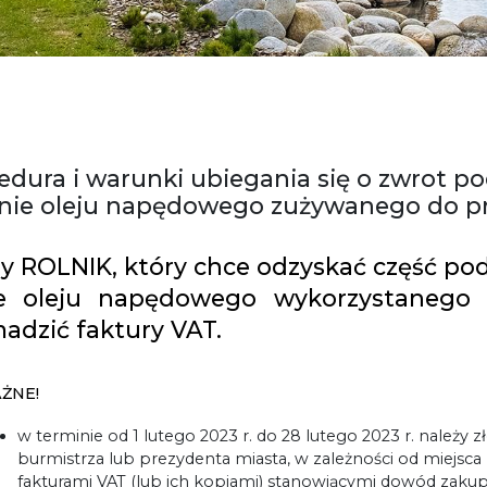
edura i warunki ubiegania się o zwrot 
nie oleju napędowego zużywanego do pro
y ROLNIK, który chce odzyskać część p
e oleju napędowego wykorzystanego d
adzić faktury VAT.
ŻNE!
w terminie od 1 lutego 2023 r. do 28 lutego 2023 r. należy
burmistrza lub prezydenta miasta, w zależności od miejsca
fakturami VAT (lub ich kopiami) stanowiącymi dowód zaku