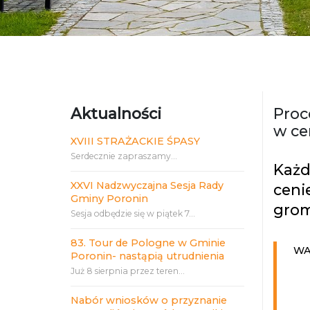
Aktualności
Proc
w ce
XVIII STRAŻACKIE ŚPASY
Serdecznie zapraszamy...
Każd
XXVI Nadzwyczajna Sesja Rady
ceni
Gminy Poronin
grom
Sesja odbędzie się w piątek 7...
83. Tour de Pologne w Gminie
WA
Poronin- nastąpią utrudnienia
Już 8 sierpnia przez teren...
Nabór wniosków o przyznanie