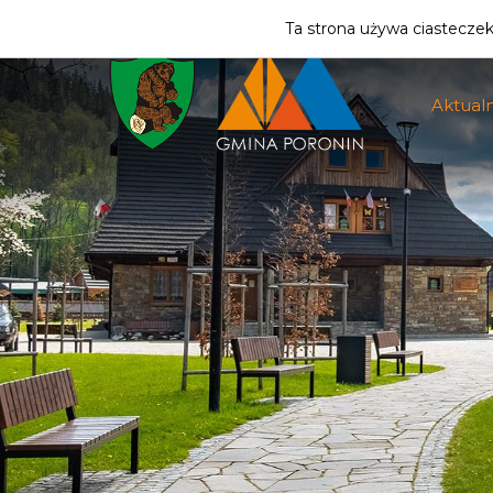
ZMIEŃ STREFĘ
| MIESZKANIEC
Ta strona używa ciasteczek 
Aktualn