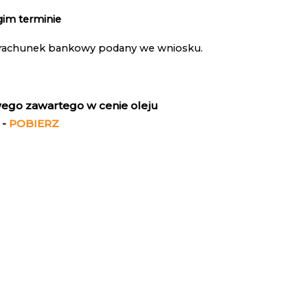
gim terminie
a rachunek bankowy podany we wniosku.
wego zawartego w cenie oleju
 -
POBIERZ