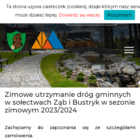
mieszkańca
ZMIEŃ STREFĘ
| MIESZKANIEC
Ta strona używa ciasteczek (cookies), dzięki którym nasz serw
może działać lepiej.
Dowiedz się więcej
Rozumiem
Zimowe utrzymanie dróg gminnych
w sołectwach Ząb i Bustryk w sezonie
zimowym 2023/2024
Zachęcamy do zapoznania się ze szczegółami
zamówienia.