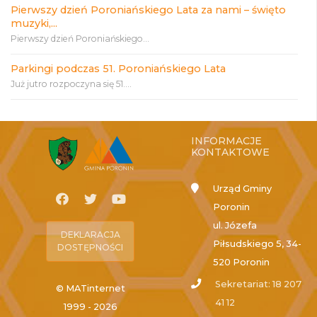
Pierwszy dzień Poroniańskiego Lata za nami – święto
muzyki,...
Pierwszy dzień Poroniańskiego...
Parkingi podczas 51. Poroniańskiego Lata
Już jutro rozpoczyna się 51....
INFORMACJE
KONTAKTOWE
Urząd Gminy
Poronin
ul. Józefa
DEKLARACJA
Piłsudskiego 5, 34-
DOSTĘPNOŚCI
520 Poronin
Sekretariat: 18 207
© MATinternet
41 12
1999 - 2026