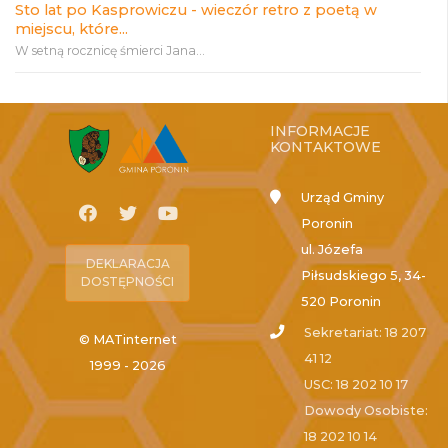
Sto lat po Kasprowiczu - wieczór retro z poetą w
miejscu, które...
W setną rocznicę śmierci Jana...
INFORMACJE
KONTAKTOWE
Urząd Gminy
Poronin
ul. Józefa
DEKLARACJA
Piłsudskiego 5, 34-
DOSTĘPNOŚCI
520 Poronin
Sekretariat: 18 207
© MATinternet
41 12
1999 - 2026
USC: 18 202 10 17
Dowody Osobiste:
18 202 10 14