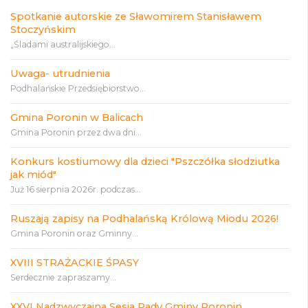
Spotkanie autorskie ze Sławomirem Stanisławem
Stoczyńskim
„Śladami australijskiego...
Uwaga- utrudnienia
Podhalańskie Przedsiębiorstwo...
Gmina Poronin w Balicach
Gmina Poronin przez dwa dni...
Konkurs kostiumowy dla dzieci "Pszczółka słodziutka
jak miód"
Już 16 sierpnia 2026r. podczas...
Ruszają zapisy na Podhalańską Królową Miodu 2026!
Gmina Poronin oraz Gminny...
XVIII STRAŻACKIE ŚPASY
Serdecznie zapraszamy...
XXVI Nadzwyczajna Sesja Rady Gminy Poronin