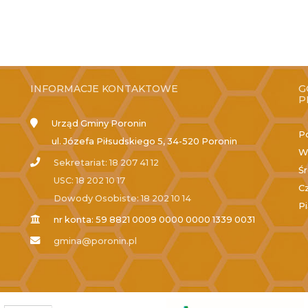
INFORMACJE KONTAKTOWE
G
P
Urząd Gminy Poronin
P
ul. Józefa Piłsudskiego 5, 34-520 Poronin
W
Sekretariat: 18 207 41 12
Ś
USC: 18 202 10 17
C
Dowody Osobiste: 18 202 10 14
P
nr konta: 59 8821 0009 0000 0000 1339 0031
gmina@poronin.pl