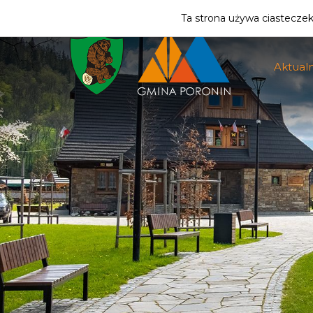
ZMIEŃ STREFĘ
| MIESZKANIEC
Ta strona używa ciasteczek 
Aktualn