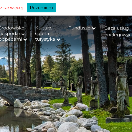
+A
 się więcej
Rozumiem
Środowisko,
Kultura,
Fundusze
Baza usług
gospodarka
sport i
noclegowyc
odpadami
turystyka