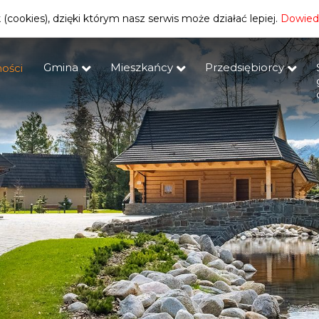
(cookies), dzięki którym nasz serwis może działać lepiej.
Dowiedz
Gmina
Mieszkańcy
Przedsiębiorcy
ości