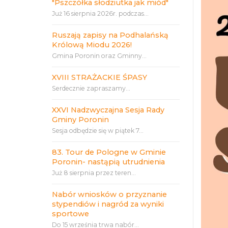
"Pszczółka słodziutka jak miód"
Już 16 sierpnia 2026r. podczas...
Ruszają zapisy na Podhalańską
Królową Miodu 2026!
Gmina Poronin oraz Gminny...
XVIII STRAŻACKIE ŚPASY
Serdecznie zapraszamy...
XXVI Nadzwyczajna Sesja Rady
Gminy Poronin
Sesja odbędzie się w piątek 7...
83. Tour de Pologne w Gminie
Poronin- nastąpią utrudnienia
Już 8 sierpnia przez teren...
Nabór wniosków o przyznanie
stypendiów i nagród za wyniki
sportowe
Do 15 września trwa nabór...