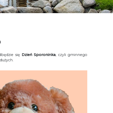
a
dbędzie się
Dzień Sporoninka
, czyli gminnego
dużych.