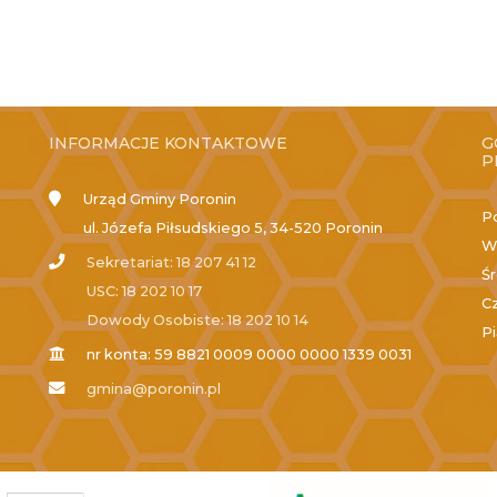
INFORMACJE KONTAKTOWE
G
P
Urząd Gminy Poronin
P
ul. Józefa Piłsudskiego 5, 34-520 Poronin
W
Sekretariat: 18 207 41 12
Ś
USC: 18 202 10 17
C
Dowody Osobiste: 18 202 10 14
P
nr konta: 59 8821 0009 0000 0000 1339 0031
gmina@poronin.pl