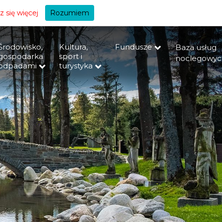
+A
 się więcej
Rozumiem
Środowisko,
Kultura,
Fundusze
Baza usług
gospodarka
sport i
noclegowyc
odpadami
turystyka