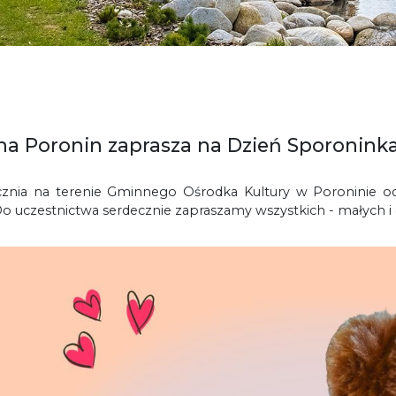
a Poronin zaprasza na Dzień Sporonink
cznia na terenie Gminnego Ośrodka Kultury w Poroninie o
Do uczestnictwa s
erdecznie zapraszamy wszystkich - małych i 