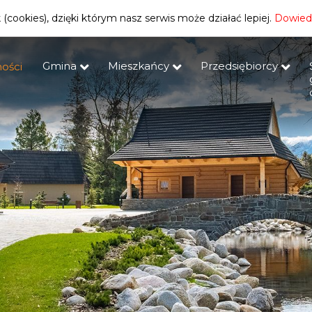
(cookies), dzięki którym nasz serwis może działać lepiej.
Dowiedz
Gmina
Mieszkańcy
Przedsiębiorcy
ości