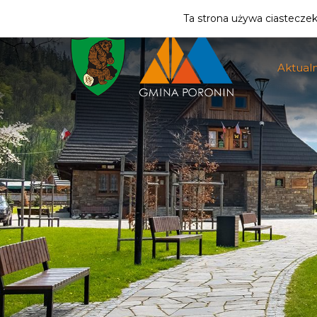
ZMIEŃ STREFĘ
| MIESZKANIEC
Ta strona używa ciasteczek 
Aktualn