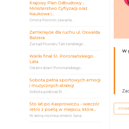
Krajowy Plan Odbudowy -
Ministerstwo Cyfryzacji oraz
Naukowa i...
Gmina Poronin zawarła...
Zamknięcie dla ruchu ul. Oswalda
Balzera
Zarząd Powiatu Tatrzańskiego...
W g
Wielki finał 51. Poroniańskiego
Lata
Ostatni dzień Poroniańskiego...
Sobota pełna sportowych emocji
i muzycznych atrakcji
Zac
Sobota podczas 51....
Sto lat po Kasprowiczu - wieczór
POW
retro z poetą w miejscu, które...
W setną rocznicę śmierci Jana...