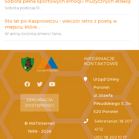
Sobota pełna sportowych emocji i muzycznych atrakcji
Sobota podczas 51....
Sto lat po Kasprowiczu - wieczór retro z poetą w
miejscu, które...
W setną rocznicę śmierci Jana...
INFORMACJE
KONTAKTOWE
Urząd Gminy
Poronin
ul. Józefa
DEKLARACJA
Piłsudskiego 5, 34-
DOSTĘPNOŚCI
520 Poronin
Sekretariat: 18 207
© MATinternet
41 12
1999 - 2026
USC: 18 202 10 17