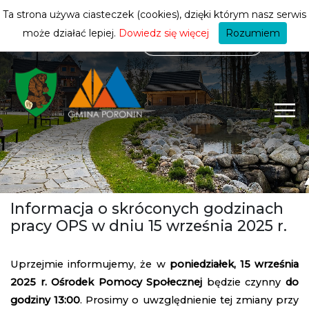
mieszkańca
ZMIEŃ STREFĘ
| MIESZKANIEC
Ta strona używa ciasteczek (cookies), dzięki którym nasz serwis
może działać lepiej.
Dowiedz się więcej
Rozumiem
Informacja o skróconych godzinach
pracy OPS w dniu 15 września 2025 r.
Uprzejmie informujemy, że w
poniedziałek, 15 września
2025 r.
Ośrodek Pomocy Społecznej
będzie czynny
do
godziny 13:00
. Prosimy o uwzględnienie tej zmiany przy