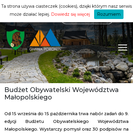
mieszkańca
ZMIEŃ STREFĘ
| MIESZKANIEC
Ta strona używa ciasteczek (cookies), dzięki którym nasz serwis
może działać lepiej.
Dowiedz się więcej
Rozumiem
Budżet Obywatelski Województwa
Małopolskiego
Od 15 września do 15 października trwa nabór zadań do 9.
edycji Budżetu Obywatelskiego Województwa
Małopolskiego. Wystarczy pomysł oraz 30 podpisów na