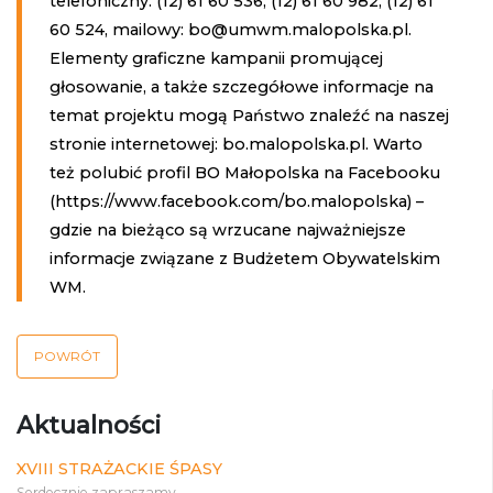
telefoniczny: (12) 61 60 536, (12) 61 60 982, (12) 61
60 524, mailowy: bo@umwm.malopolska.pl.
Elementy graficzne kampanii promującej
głosowanie, a także szczegółowe informacje na
temat projektu mogą Państwo znaleźć na naszej
stronie internetowej: bo.malopolska.pl. Warto
też polubić profil BO Małopolska na Facebooku
(https://www.facebook.com/bo.malopolska) –
gdzie na bieżąco są wrzucane najważniejsze
informacje związane z Budżetem Obywatelskim
WM.
POWRÓT
Aktualności
XVIII STRAŻACKIE ŚPASY
Serdecznie zapraszamy...