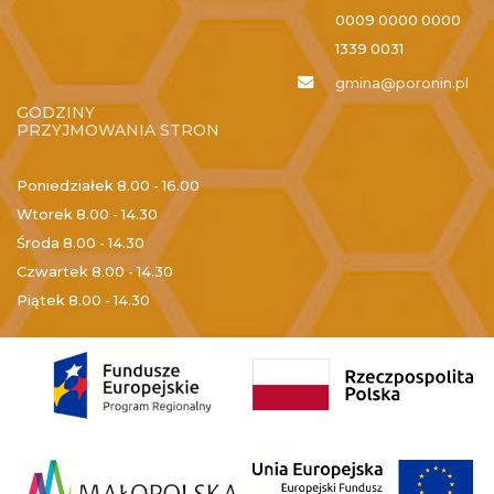
0009 0000 0000
1339 0031
gmina@poronin.pl
GODZINY
PRZYJMOWANIA STRON
Poniedziałek
8.00 - 16.00
Wtorek
8.00 - 14.30
Środa
8.00 - 14.30
Czwartek
8.00 - 14.30
Piątek
8.00 - 14.30