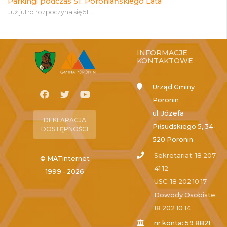
Parkingi podczas 51. Poroniańskiego Lata
Już jutro rozpoczyna się 51....
INFORMACJE
KONTAKTOWE
Urząd Gminy
Poronin
ul. Józefa
DEKLARACJA
Piłsudskiego 5, 34-
DOSTĘPNOŚCI
520 Poronin
Sekretariat: 18 207
© MATinternet
41 12
1999 - 2026
USC: 18 202 10 17
Dowody Osobiste:
18 202 10 14
nr konta: 59 8821