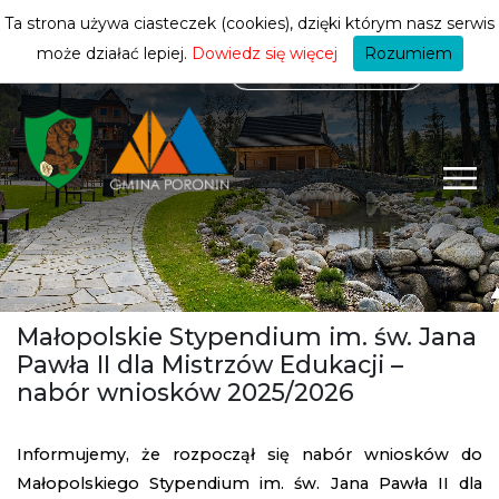
mieszkańca
ZMIEŃ STREFĘ
| MIESZKANIEC
Ta strona używa ciasteczek (cookies), dzięki którym nasz serwis
może działać lepiej.
Dowiedz się więcej
Rozumiem
Małopolskie Stypendium im. św. Jana
Pawła II dla Mistrzów Edukacji –
nabór wniosków 2025/2026
Informujemy, że rozpoczął się nabór wniosków do
Małopolskiego Stypendium im. św. Jana Pawła II dla