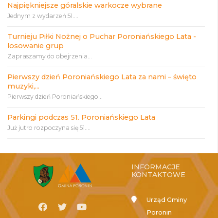
Najpiękniejsze góralskie warkocze wybrane
Jednym z wydarzeń 51....
Turnieju Piłki Nożnej o Puchar Poroniańskiego Lata -
losowanie grup
Zapraszamy do obejrzenia...
Pierwszy dzień Poroniańskiego Lata za nami – święto
muzyki,...
Pierwszy dzień Poroniańskiego...
Parkingi podczas 51. Poroniańskiego Lata
Już jutro rozpoczyna się 51....
INFORMACJE
KONTAKTOWE
Urząd Gminy
Poronin