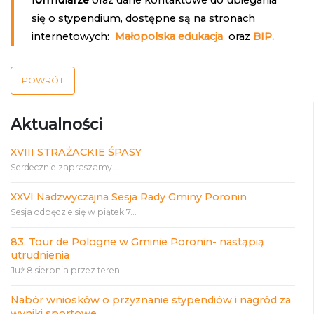
formularze
oraz dane kontaktowe do ubiegania
się o stypendium, dostępne są na stronach
internetowych:
Małopolska edukacja
oraz
BIP.
POWRÓT
Aktualności
XVIII STRAŻACKIE ŚPASY
Serdecznie zapraszamy...
XXVI Nadzwyczajna Sesja Rady Gminy Poronin
Sesja odbędzie się w piątek 7...
83. Tour de Pologne w Gminie Poronin- nastąpią
utrudnienia
Już 8 sierpnia przez teren...
Nabór wniosków o przyznanie stypendiów i nagród za
wyniki sportowe