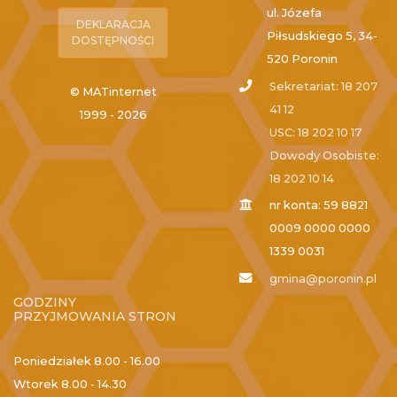
ul. Józefa
DEKLARACJA
Piłsudskiego 5, 34-
DOSTĘPNOŚCI
520 Poronin
Sekretariat: 18 207
© MATinternet
41 12
1999 - 2026
USC: 18 202 10 17
Dowody Osobiste:
18 202 10 14
nr konta: 59 8821
0009 0000 0000
1339 0031
gmina@poronin.pl
GODZINY
PRZYJMOWANIA STRON
Poniedziałek
8.00 - 16.00
Wtorek
8.00 - 14.30