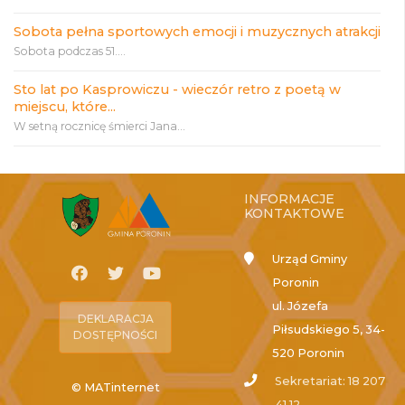
Sobota pełna sportowych emocji i muzycznych atrakcji
Sobota podczas 51....
Sto lat po Kasprowiczu - wieczór retro z poetą w
miejscu, które...
W setną rocznicę śmierci Jana...
INFORMACJE
KONTAKTOWE
Urząd Gminy
Poronin
ul. Józefa
DEKLARACJA
Piłsudskiego 5, 34-
DOSTĘPNOŚCI
520 Poronin
Sekretariat: 18 207
© MATinternet
41 12