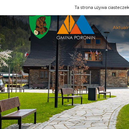
ZMIEŃ STREFĘ
| MIESZKANIEC
Ta strona używa ciasteczek 
Aktualn