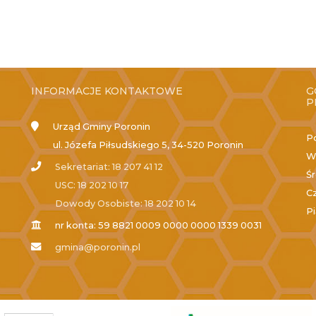
INFORMACJE KONTAKTOWE
G
P
Urząd Gminy Poronin
P
ul. Józefa Piłsudskiego 5, 34-520 Poronin
W
Sekretariat: 18 207 41 12
Ś
USC: 18 202 10 17
C
Dowody Osobiste: 18 202 10 14
P
nr konta: 59 8821 0009 0000 0000 1339 0031
gmina@poronin.pl