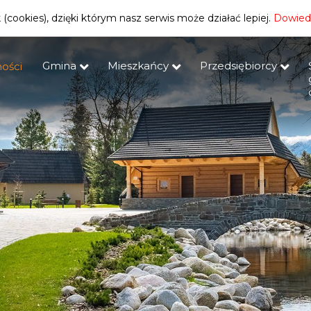
(cookies), dzięki którym nasz serwis może działać lepiej.
Dowiedz
Gmina
Mieszkańcy
Przedsiębiorcy
ości