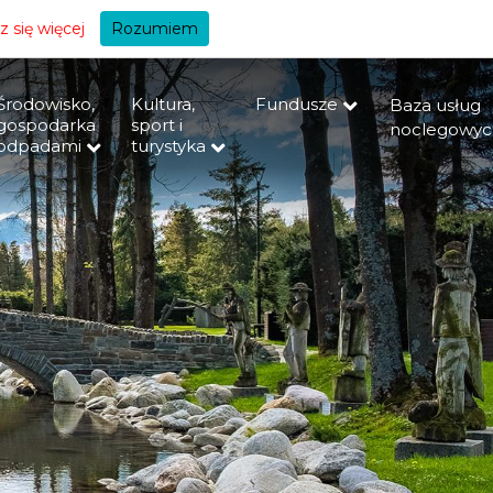
+A
 się więcej
Rozumiem
Środowisko,
Kultura,
Fundusze
Baza usług
gospodarka
sport i
noclegowyc
odpadami
turystyka