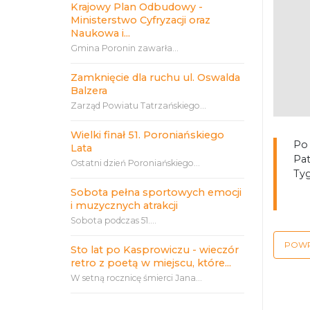
Krajowy Plan Odbudowy -
Ministerstwo Cyfryzacji oraz
Naukowa i...
Gmina Poronin zawarła...
Zamknięcie dla ruchu ul. Oswalda
Balzera
Zarząd Powiatu Tatrzańskiego...
Wielki finał 51. Poroniańskiego
Po
Lata
Pat
Ostatni dzień Poroniańskiego...
Ty
Sobota pełna sportowych emocji
i muzycznych atrakcji
Sobota podczas 51....
POW
Sto lat po Kasprowiczu - wieczór
retro z poetą w miejscu, które...
W setną rocznicę śmierci Jana...