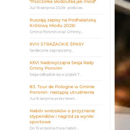
"Pszczółka słodziutka jak miód"
Już 16 sierpnia 2026r. podczas...
Ruszają zapisy na Podhalańską
Królową Miodu 2026!
Gmina Poronin oraz Gminny...
XVIII STRAŻACKIE ŚPASY
Serdecznie zapraszamy...
XXVI Nadzwyczajna Sesja Rady
Gminy Poronin
Sesja odbędzie się w piątek 7...
83. Tour de Pologne w Gminie
Poronin- nastąpią utrudnienia
Już 8 sierpnia przez teren...
Nabór wniosków o przyznanie
stypendiów i nagród za wyniki
sportowe
Do 15 września trwa nabór...