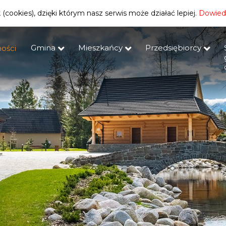
(cookies), dzięki którym nasz serwis może działać lepiej.
Dowiedz
Gmina
Mieszkańcy
Przedsiębiorcy
ości