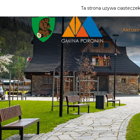
ZMIEŃ STREFĘ
| MIESZKANIEC
Ta strona używa ciasteczek 
Aktualn