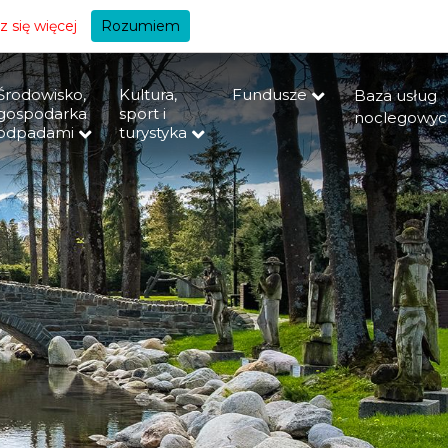
+A
 się więcej
Rozumiem
Środowisko,
Kultura,
Fundusze
Baza usług
gospodarka
sport i
noclegowyc
odpadami
turystyka