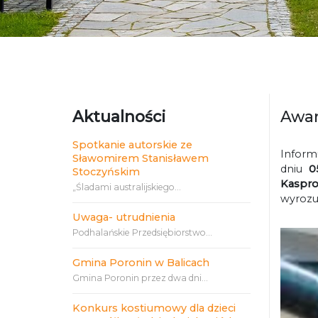
Aktualności
Awar
Spotkanie autorskie ze
Inform
Sławomirem Stanisławem
dniu
0
Stoczyńskim
Kaspro
„Śladami australijskiego...
wyrozu
Uwaga- utrudnienia
Podhalańskie Przedsiębiorstwo...
Gmina Poronin w Balicach
Gmina Poronin przez dwa dni...
Konkurs kostiumowy dla dzieci