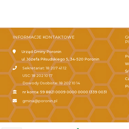
INFORMACJE KONTAKTOWE
G
P
Urząd Gminy Poronin
P
ul. Józefa Piłsudskiego 5, 34-520 Poronin
W
Sekretariat: 18 207 41 12
Ś
USC: 18 202 10 17
C
Dowody Osobiste: 18 202 10 14
P
nr konta: 59 8821 0009 0000 0000 1339 0031
gmina@poronin.pl