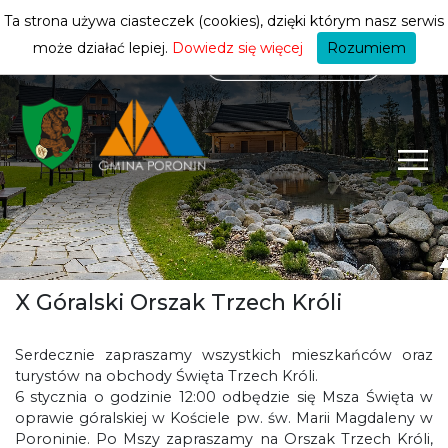
mieszkańca
ZMIEŃ STREFĘ
| MIESZKANIEC
Ta strona używa ciasteczek (cookies), dzięki którym nasz serwis
może działać lepiej.
Dowiedz się więcej
Rozumiem
X Góralski Orszak Trzech Króli
Serdecznie zapraszamy wszystkich mieszkańców oraz
turystów na obchody Święta Trzech Króli.
6 stycznia o godzinie 12:00 odbędzie się Msza Święta w
oprawie góralskiej w Kościele pw. św. Marii Magdaleny w
Poroninie. Po Mszy zapraszamy na Orszak Trzech Króli,