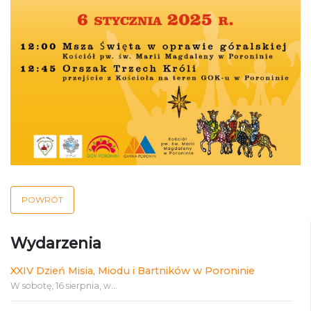
POWRÓT
Wydarzenia
XXIV Dzień Misia, Miodu i Bartników w Poroninie
W sobotę, 16 sierpnia, w...