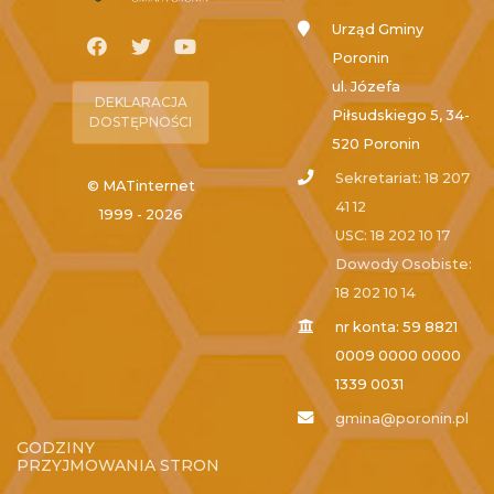
Urząd Gminy
Poronin
ul. Józefa
DEKLARACJA
Piłsudskiego 5, 34-
DOSTĘPNOŚCI
520 Poronin
Sekretariat: 18 207
© MATinternet
41 12
1999 - 2026
USC: 18 202 10 17
Dowody Osobiste:
18 202 10 14
nr konta: 59 8821
0009 0000 0000
1339 0031
gmina@poronin.pl
GODZINY
PRZYJMOWANIA STRON