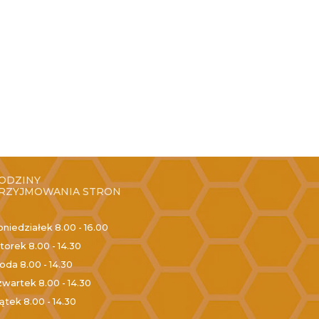
ODZINY
RZYJMOWANIA STRON
oniedziałek
8.00 - 16.00
torek
8.00 - 14.30
roda
8.00 - 14.30
zwartek
8.00 - 14.30
iątek
8.00 - 14.30