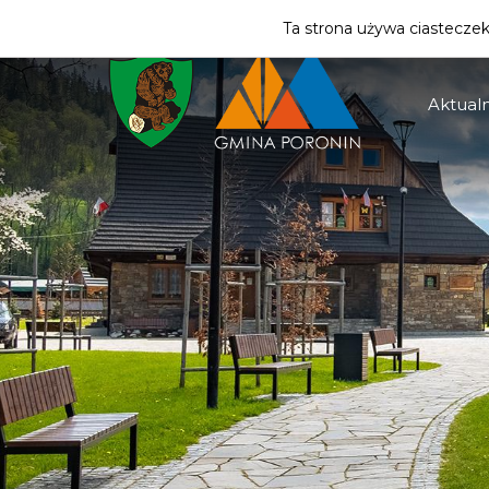
ZMIEŃ STREFĘ
| MIESZKANIEC
Ta strona używa ciasteczek 
Aktualn