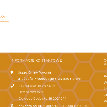
RÓT
INFORMACJE KONTAKTOWE
G
P
Urząd Gminy Poronin
P
ul. Józefa Piłsudskiego 5, 34-520 Poronin
W
Sekretariat: 18 207 41 12
Ś
USC: 18 202 10 17
C
Dowody Osobiste: 18 202 10 14
P
nr konta: 59 8821 0009 0000 0000 1339 0031