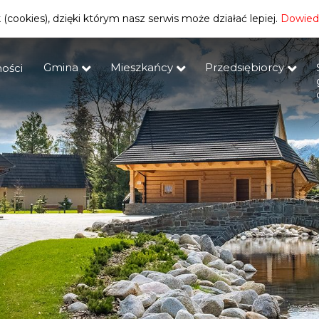
(cookies), dzięki którym nasz serwis może działać lepiej.
Dowiedz
Gmina
Mieszkańcy
Przedsiębiorcy
ości