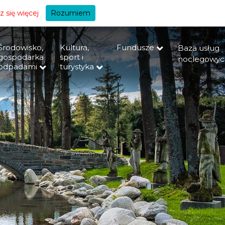
+A
 się więcej
Rozumiem
Środowisko,
Kultura,
Fundusze
Baza usług
gospodarka
sport i
noclegowyc
odpadami
turystyka