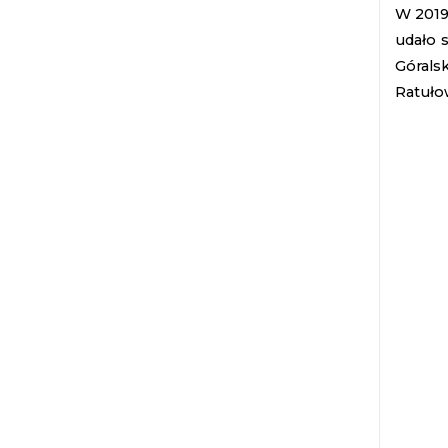
W 2019 
udało 
Górals
Ratułow