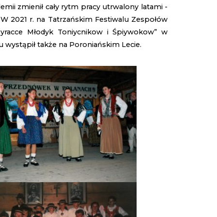
mii zmienił cały rytm pracy utrwalony latami -
 W 2021 r. na Tatrzańskim Festiwalu Zespołów
zezyracce Młodyk Toniycnikow i Śpiywokow” w
u wystąpił także na Poroniańskim Lecie.