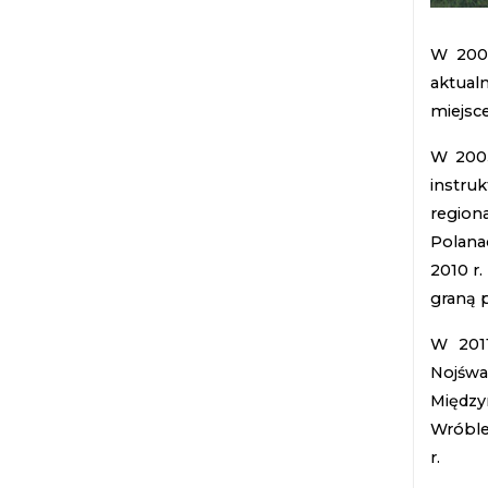
W 2002
aktualn
miejsc
W 2005
instruk
region
Polana
2010 r
graną 
W 2011
Nojśw
Między
Wróble
r.