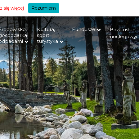
+A
 się więcej
Rozumiem
Środowisko,
Kultura,
Fundusze
Baza usług
gospodarka
sport i
noclegowyc
odpadami
turystyka