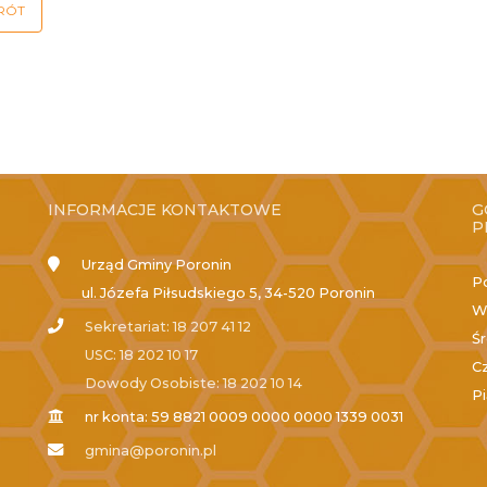
RÓT
INFORMACJE KONTAKTOWE
G
P
Urząd Gminy Poronin
P
ul. Józefa Piłsudskiego 5, 34-520 Poronin
W
Sekretariat: 18 207 41 12
Ś
USC: 18 202 10 17
C
Dowody Osobiste: 18 202 10 14
P
nr konta: 59 8821 0009 0000 0000 1339 0031
gmina@poronin.pl