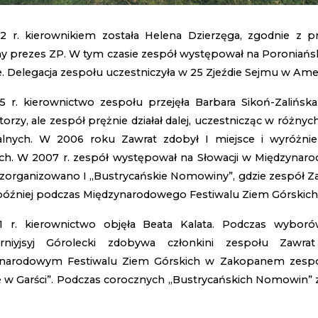
 r. kierownikiem została Helena Dzierzęga, zgodnie z p
y prezes ZP. W tym czasie zespół występował na Poroniańskim
e. Delegacja zespołu uczestniczyła w 25 Zjeźdie Sejmu w Ame
 r. kierownictwo zespołu przejęła Barbara Sikoń-Zalińska.
torzy, ale zespół prężnie działał dalej, uczestnicząc w róż
alnych. W 2006 roku Zawrat zdobył I miejsce i wyróżni
ch. W 2007 r. zespół występował na Słowacji w Międzyna
. zorganizowano I „Bustrycańskie Nomowiny”, gdzie zespół Z
później podczas Międzynarodowego Festiwalu Ziem Górskic
 r. kierownictwo objęła Beata Kalata. Podczas wyborów 
arniyjsyj Górolecki zdobywa członkini zespołu Zawra
narodowym Festiwalu Ziem Górskich w Zakopanem zespół 
 w Garści”. Podczas corocznych „Bustrycańskich Nomowin” z