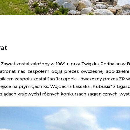
at
 Zawrat został założony w 1989 r. przy Związku Podhalan w 
atronat nad zespołem objął prezes ówczesnej Spółdziel
nikiem zespołu został Jan Jarząbek – ówczesny prezes ZP w
ejsce na prymicjach ks. Wojciecha Lassaka „Kubusia” z Ligas
lądach krajowych i różnych konkursach zagranicznych, występ