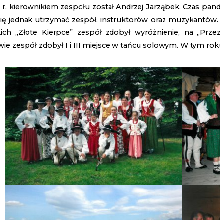
r. kierownikiem zespołu został Andrzej Jarząbek. Czas pande
się jednak utrzymać zespół, instruktorów oraz muzykantów.
kich „Złote Kierpce” zespół zdobył wyróżnienie, na „Pr
ie zespół zdobył I i III miejsce w tańcu solowym. W tym rok