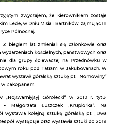
rzyjętym zwyczajem, że kierownikiem zostaje
 Lecie, w Dniu Misia i Bartników, zajmując III
ryce Północnej.
 Z biegiem lat zmieniali się członkowie oraz
nych wydarzeniach kościelnych, państwowych oraz
enie dla grupy śpiewaczej na Przednówku w
rodowym roku pod Tatrami w Jakubovanach. W
awrat wystawił góralską sztukę pt. „Nomowiny”
h w Zakopanem.
„Nojśwarniyjsyj Górolecki” w 2012 r. tytuł
t - Małgorzata Łuszczek „Krupiorka”. Na
wystawia kolejną sztukę góralską pt. „Dwa
espół występuje oraz wystawia sztuki do 2018