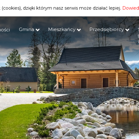
(cookies), dzięki którym nasz serwis może działać lepiej.
Dowiedz
Gmina
Mieszkańcy
Przedsiębiorcy
ości