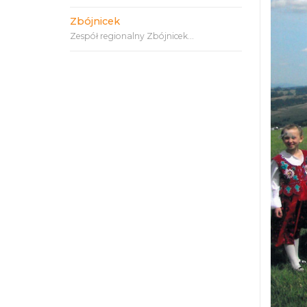
Zbójnicek
Zespół regionalny Zbójnicek...