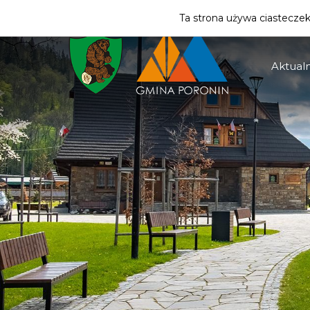
ZMIEŃ STREFĘ
| MIESZKANIEC
Ta strona używa ciasteczek 
Aktualn