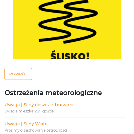
POWRÓT
Ostrzeżenia meteorologiczne
Uwaga | Silny deszcz z burzami
Uwaga mieszkańcy i goście...
Uwaga | Silny Wiatr
Prosimy o zachowanie ostrożności