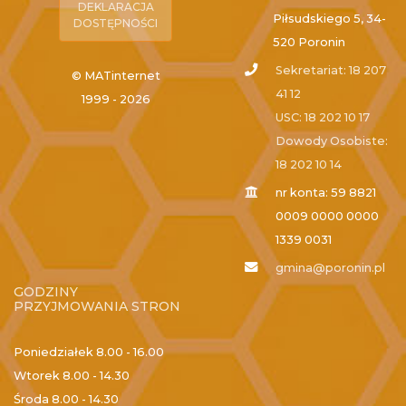
DEKLARACJA
Piłsudskiego 5, 34-
DOSTĘPNOŚCI
520 Poronin
Sekretariat: 18 207
© MATinternet
41 12
1999 - 2026
USC: 18 202 10 17
Dowody Osobiste:
18 202 10 14
nr konta: 59 8821
0009 0000 0000
1339 0031
gmina@poronin.pl
GODZINY
PRZYJMOWANIA STRON
Poniedziałek
8.00 - 16.00
Wtorek
8.00 - 14.30
Środa
8.00 - 14.30