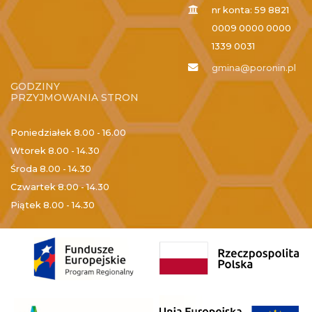
nr konta: 59 8821
0009 0000 0000
1339 0031
gmina@poronin.pl
GODZINY
PRZYJMOWANIA STRON
Poniedziałek
8.00 - 16.00
Wtorek
8.00 - 14.30
Środa
8.00 - 14.30
Czwartek
8.00 - 14.30
Piątek
8.00 - 14.30