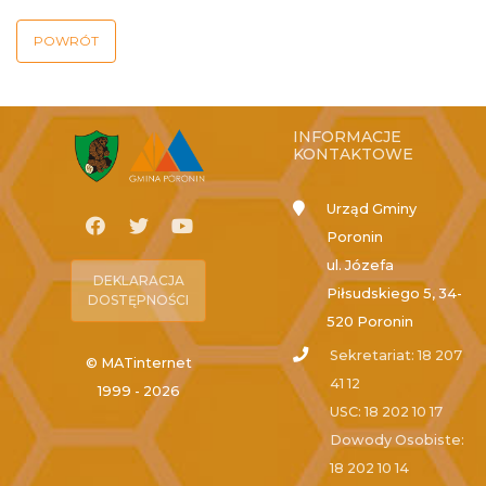
POWRÓT
INFORMACJE
KONTAKTOWE
Urząd Gminy
Poronin
ul. Józefa
DEKLARACJA
Piłsudskiego 5, 34-
DOSTĘPNOŚCI
520 Poronin
Sekretariat: 18 207
© MATinternet
41 12
1999 - 2026
USC: 18 202 10 17
Dowody Osobiste:
18 202 10 14