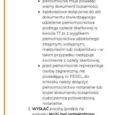
pełnomocnik musi posiadać
ważny dokument tożsamości,
każdorazowe dołączenie do akt
dokumentu stwierdzającego
udzielenie pełnomocnictwa
podlega opłacie skarbowej w
kwocie 17 zł, z wyjątkiem
pełnomocnictwa udzielonego
zstępnym, wstępnym,
małżonkom lub rodzeństwu – w
takim przypadku następuje
zwolnienie z opłaty skarbowej,
jeżeli pełnomocnik reprezentuje
osobę zagraniczną, nie
posiadającą nr PESEL, do
wniosku należy dołączyć
pełnomocnictwo notarialne lub
kopie dokumentu tożsamości
cudzoziemca potwierdzoną
notarialnie.
WYSŁAĆ
pocztą (podpis na
wniosku
MUSI być potwierdzony