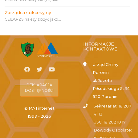
Zarządca sukcesyjny
CEIDG-ZS należy złożyć jako...
INFORMACJE
KONTAKTOWE
Urząd Gminy
Poronin
ul. Józefa
DEKLARACJA
Piłsudskiego 5, 34-
DOSTĘPNOŚCI
520 Poronin
Sekretariat: 18 207
© MATinternet
41 12
1999 - 2026
USC: 18 202 10 17
Dowody Osobiste: